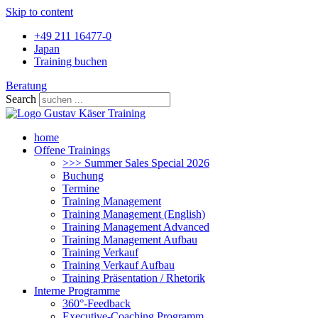
Skip to content
+49 211 16477-0
Japan
Training buchen
Beratung
Search
home
Offene Trainings
>>> Summer Sales Special 2026
Buchung
Termine
Training Management
Training Management (English)
Training Management Advanced
Training Management Aufbau
Training Verkauf
Training Verkauf Aufbau
Training Präsentation / Rhetorik
Interne Programme
360°-Feedback
Executive-Coaching Programm