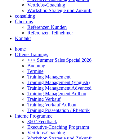
Vertriebs-Coaching
Workshop Strategie und Zukunft
consulting
Über uns
Referenzen Kunden
Referenzen Teilnehmer
Kontakt
home
Offene Trainings
>>> Summer Sales Special 2026
Buchung
Termine
Training Management
Training Management (English)
Training Management Advanced
Training Management Aufbau
Training Verkauf
Training Verkauf Aufbau
Training Präsentation / Rhetorik
Interne Programme
360°-Feedback
Executive-Coaching Programm
Vertriebs-Coaching
Workshop Strategie und Zukunft